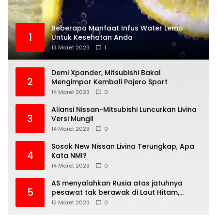
Beberapa Manfaat Infus Water Lemo
1
Untuk Kesehatan Anda
13 Maret 2023
1
Demi Xpander, Mitsubishi Bakal
2
Mengimpor Kembali Pajero Sport
14 Maret 2023
0
Aliansi Nissan-Mitsubishi Luncurkan Livina
3
Versi Mungil
14 Maret 2023
0
Sosok New Nissan Livina Terungkap, Apa
4
Kata NMI?
14 Maret 2023
0
AS menyalahkan Rusia atas jatuhnya
5
pesawat tak berawak di Laut Hitam,
Moskow menyangkal
15 Maret 2023
0