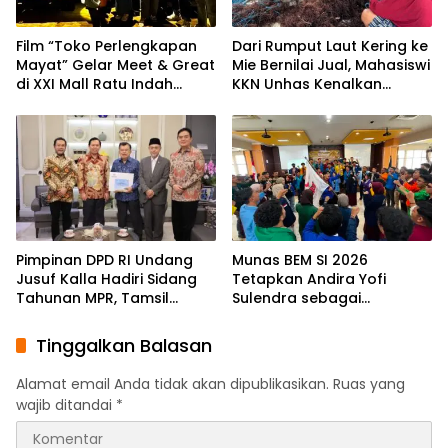
Film “Toko Perlengkapan
Dari Rumput Laut Kering ke
Mayat” Gelar Meet & Great
Mie Bernilai Jual, Mahasiswi
di XXI Mall Ratu Indah
KKN Unhas Kenalkan
Makassar
Peluang Diversifikasi
kepada Petani Desa
Baruga
Pimpinan DPD RI Undang
Munas BEM SI 2026
Jusuf Kalla Hadiri Sidang
Tetapkan Andira Yofi
Tahunan MPR, Tamsil
Sulendra sebagai
Linrung: Momentum
Koordinator Pusat
Membangun Solidaritas
Tinggalkan Balasan
Kepemimpinan Bangsa
Alamat email Anda tidak akan dipublikasikan.
Ruas yang
wajib ditandai
*