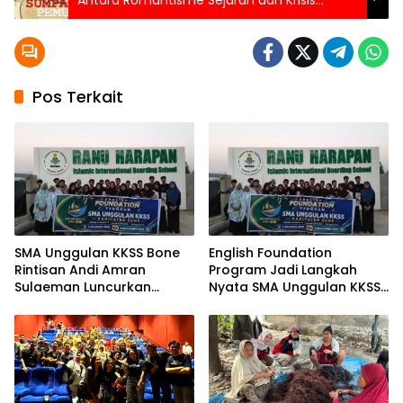
Antara Romantisme Sejarah dan Krisis
Identitas Generasi
Pos Terkait
SMA Unggulan KKSS Bone
English Foundation
Rintisan Andi Amran
Program Jadi Langkah
Sulaeman Luncurkan
Nyata SMA Unggulan KKSS
English Foundation
Bone Cetak Generasi
Program
Berdaya Saing Global