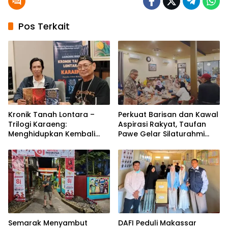
Pos Terkait
Kronik Tanah Lontara –
Perkuat Barisan dan Kawal
Trilogi Karaeng:
Aspirasi Rakyat, Taufan
Menghidupkan Kembali
Pawe Gelar Silaturahmi
Jejak Sejarah
dengan Pengurus Golkar
Tanah Makassar Melalui
Parepare
Sastra
Semarak Menyambut
DAFI Peduli Makassar