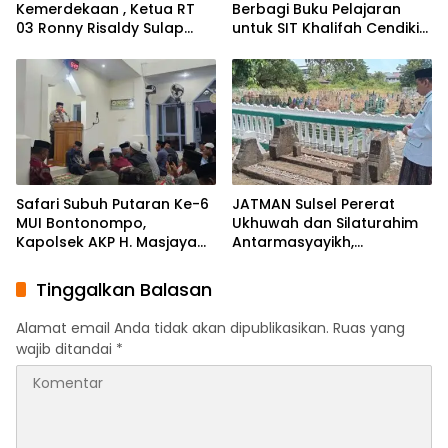
Kemerdekaan , Ketua RT
Berbagi Buku Pelajaran
03 Ronny Risaldy Sulap
untuk SIT Khalifah Cendikia
Lorong Melalui Karya Seni
Mandiri Moncong Loe
Maros
Safari Subuh Putaran Ke-6
JATMAN Sulsel Pererat
MUI Bontonompo,
Ukhuwah dan Silaturahim
Kapolsek AKP H. Masjaya
Antarmasyayikh,
Tekankan Peran Aktif
Muqaddam, Khalifah, serta
Masyarakat Jaga
Ikhwan-Akhwat Thariqah
Tinggalkan Balasan
Kamtibmas
Alamat email Anda tidak akan dipublikasikan.
Ruas yang
wajib ditandai
*