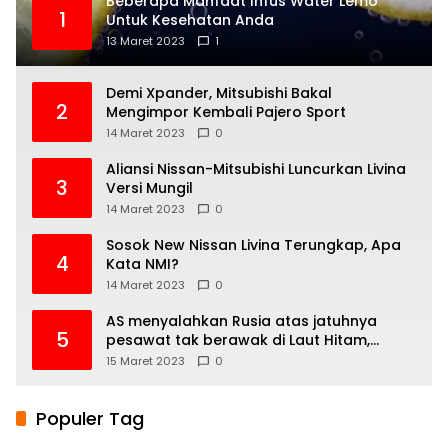
Beberapa Manfaat Infus Water Lemo
1
Untuk Kesehatan Anda
13 Maret 2023
1
Demi Xpander, Mitsubishi Bakal
2
Mengimpor Kembali Pajero Sport
14 Maret 2023
0
Aliansi Nissan-Mitsubishi Luncurkan Livina
3
Versi Mungil
14 Maret 2023
0
Sosok New Nissan Livina Terungkap, Apa
4
Kata NMI?
14 Maret 2023
0
AS menyalahkan Rusia atas jatuhnya
5
pesawat tak berawak di Laut Hitam,
Moskow menyangkal
15 Maret 2023
0
Populer Tag