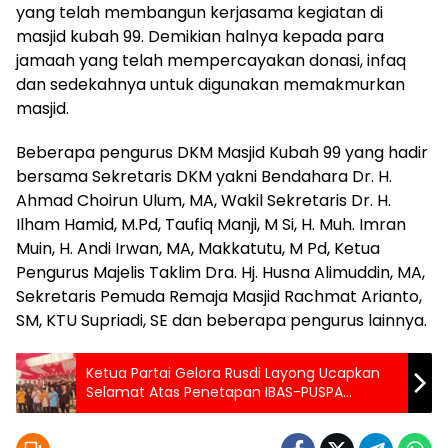
yang telah membangun kerjasama kegiatan di
masjid kubah 99. Demikian halnya kepada para
jamaah yang telah mempercayakan donasi, infaq
dan sedekahnya untuk digunakan memakmurkan
masjid.
Beberapa pengurus DKM Masjid Kubah 99 yang hadir
bersama Sekretaris DKM yakni Bendahara Dr. H.
Ahmad Choirun Ulum, MA, Wakil Sekretaris Dr. H.
Ilham Hamid, M.Pd, Taufiq Manji, M Si, H. Muh. Imran
Muin, H. Andi Irwan, MA, Makkatutu, M Pd, Ketua
Pengurus Majelis Taklim Dra. Hj. Husna Alimuddin, MA,
Sekretaris Pemuda Remaja Masjid Rachmat Arianto,
SM, KTU Supriadi, SE dan beberapa pengurus lainnya.
Ketua Partai Gelora Rusdi Layong Ucapkan
Selamat Atas Penetapan IBAS-PUSPA
Sebagai Bupati dan Wakil Bupati Lutim
Periode 2025-2030