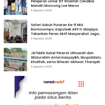
Pelajaran untuk SIT Khalifah Cendikia
Mandiri Moncong Loe Maros
9 Agustus 2026
Safari Subuh Putaran Ke-6 MUI
Bontonompo, Kapolsek AKP H. Masjaya
Tekankan Peran Aktif Masyarakat Jaga
Kamtibmas
9 Agustus 2026
JATMAN Sulsel Pererat Ukhuwah dan
Silaturahim Antarmasyayikh, Muqaddam,
Khalifah, serta Ikhwan-Akhwat Thariqah
9 Agustus 2026