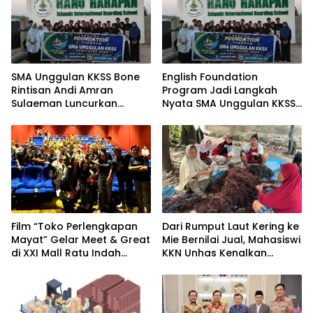
SMA Unggulan KKSS Bone
English Foundation
Rintisan Andi Amran
Program Jadi Langkah
Sulaeman Luncurkan
Nyata SMA Unggulan KKSS
English Foundation
Bone Cetak Generasi
Program
Berdaya Saing Global
Film “Toko Perlengkapan
Dari Rumput Laut Kering ke
Mayat” Gelar Meet & Great
Mie Bernilai Jual, Mahasiswi
di XXI Mall Ratu Indah
KKN Unhas Kenalkan
Makassar
Peluang Diversifikasi
kepada Petani Desa
Baruga