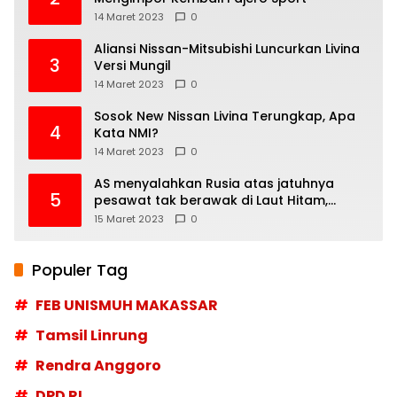
14 Maret 2023
0
Aliansi Nissan-Mitsubishi Luncurkan Livina
3
Versi Mungil
14 Maret 2023
0
Sosok New Nissan Livina Terungkap, Apa
4
Kata NMI?
14 Maret 2023
0
AS menyalahkan Rusia atas jatuhnya
5
pesawat tak berawak di Laut Hitam,
Moskow menyangkal
15 Maret 2023
0
Populer Tag
FEB UNISMUH MAKASSAR
Tamsil Linrung
Rendra Anggoro
DPD RI