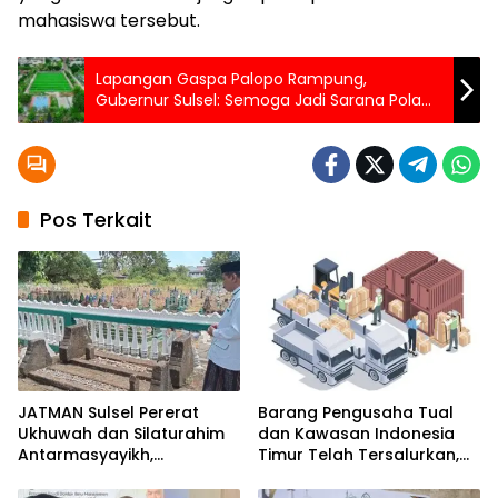
mahasiswa tersebut.
Lapangan Gaspa Palopo Rampung,
Gubernur Sulsel: Semoga Jadi Sarana Pola
Hidup Sehat Warga
Pos Terkait
JATMAN Sulsel Pererat
Barang Pengusaha Tual
Ukhuwah dan Silaturahim
dan Kawasan Indonesia
Antarmasyayikh,
Timur Telah Tersalurkan,
Muqaddam, Khalifah, serta
Ali Mardana Apresiasi
Ikhwan-Akhwat Thariqah
Langkah Penyelesaian PT