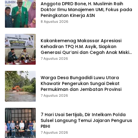
Anggota DPRD Bone, H. Muslimin Raih
Doktor Ilmu Manajemen UMI, Fokus pada
Peningkatan Kinerja ASN
8 Agustus 2026
Kakankemenag Makassar Apresiasi
Kehadiran TPQ H.M. Asyik, Siapkan
Generasi Qur’ani dan Cegah Anak Miskin
Spiritualitas
7 Agustus 2026
Warga Desa Bungadidi Luwu Utara
Khawatir Pengerukan Sungai Dekat
Permukiman dan Jembatan Provinsi
7 Agustus 2026
7 Hari Usai Sertijab, Dir Intelkam Polda
Sulsel Langsung Temui Jajaran Pengurus
PBHI
7 Agustus 2026