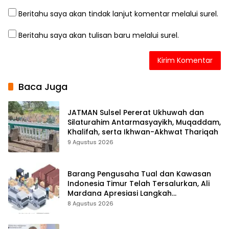
Beritahu saya akan tindak lanjut komentar melalui surel.
Beritahu saya akan tulisan baru melalui surel.
Baca Juga
JATMAN Sulsel Pererat Ukhuwah dan
Silaturahim Antarmasyayikh, Muqaddam,
Khalifah, serta Ikhwan-Akhwat Thariqah
9 Agustus 2026
Barang Pengusaha Tual dan Kawasan
Indonesia Timur Telah Tersalurkan, Ali
Mardana Apresiasi Langkah
Penyelesaian PT Afid Logistik dan PT
8 Agustus 2026
Tanto Intim Line