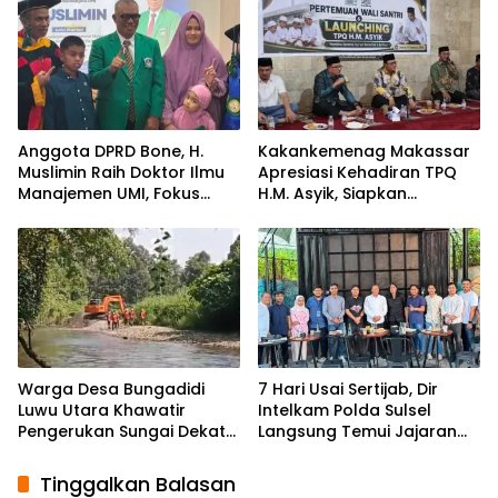
Afid Logistik dan PT Tanto
Intim Line
Anggota DPRD Bone, H.
Kakankemenag Makassar
Muslimin Raih Doktor Ilmu
Apresiasi Kehadiran TPQ
Manajemen UMI, Fokus
H.M. Asyik, Siapkan
pada Peningkatan Kinerja
Generasi Qur’ani dan
ASN
Cegah Anak Miskin
Spiritualitas
Warga Desa Bungadidi
7 Hari Usai Sertijab, Dir
Luwu Utara Khawatir
Intelkam Polda Sulsel
Pengerukan Sungai Dekat
Langsung Temui Jajaran
Permukiman dan
Pengurus PBHI
Jembatan Provinsi
Tinggalkan Balasan