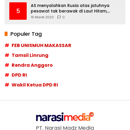
AS menyalahkan Rusia atas jatuhnya
5
pesawat tak berawak di Laut Hitam,
Moskow menyangkal
15 Maret 2023
0
Populer Tag
FEB UNISMUH MAKASSAR
Tamsil Linrung
Rendra Anggoro
DPD RI
Wakil Ketua DPD RI
PT. Narasi Madz Media