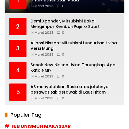
1
Untuk Kesehatan Anda
13 Maret 2023
1
Demi Xpander, Mitsubishi Bakal
2
Mengimpor Kembali Pajero Sport
14 Maret 2023
0
Aliansi Nissan-Mitsubishi Luncurkan Livina
3
Versi Mungil
14 Maret 2023
0
Sosok New Nissan Livina Terungkap, Apa
4
Kata NMI?
14 Maret 2023
0
AS menyalahkan Rusia atas jatuhnya
5
pesawat tak berawak di Laut Hitam,
Moskow menyangkal
15 Maret 2023
0
Populer Tag
FEB UNISMUH MAKASSAR