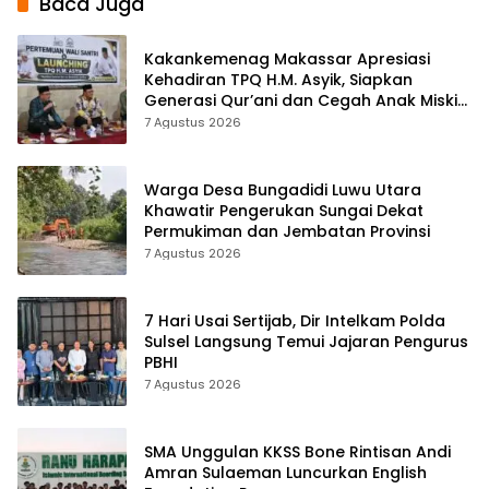
Baca Juga
Kakankemenag Makassar Apresiasi
Kehadiran TPQ H.M. Asyik, Siapkan
Generasi Qur’ani dan Cegah Anak Miskin
Spiritualitas
7 Agustus 2026
Warga Desa Bungadidi Luwu Utara
Khawatir Pengerukan Sungai Dekat
Permukiman dan Jembatan Provinsi
7 Agustus 2026
7 Hari Usai Sertijab, Dir Intelkam Polda
Sulsel Langsung Temui Jajaran Pengurus
PBHI
7 Agustus 2026
SMA Unggulan KKSS Bone Rintisan Andi
Amran Sulaeman Luncurkan English