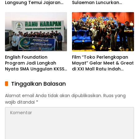
Langsung Temui Jajaran
Sulaeman Luncurkan
Pengurus PBHI
English Foundation
Program
English Foundation
Film “Toko Perlengkapan
Program Jadi Langkah
Mayat” Gelar Meet & Great
Nyata SMA Unggulan KKSS
di XXI Mall Ratu Indah
Bone Cetak Generasi
Makassar
Berdaya Saing Global
Tinggalkan Balasan
Alamat email Anda tidak akan dipublikasikan.
Ruas yang
wajib ditandai
*