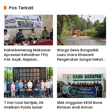
Pos Terkait
Kakankemenag Makassar
Warga Desa Bungadidi
Apresiasi Kehadiran TPQ
Luwu Utara Khawatir
H.M. Asyik, Siapkan
Pengerukan Sungai Dekat
Generasi Qur’ani dan
Permukiman dan
Cegah Anak Miskin
Jembatan Provinsi
Spiritualitas
7 Hari Usai Sertijab, Dir
SMA Unggulan KKSS Bone
Intelkam Polda Sulsel
Rintisan Andi Amran