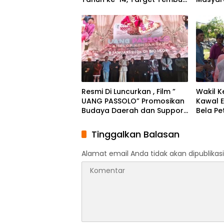
Tingkat Nasional
dan Ke
Resmi Di Luncurkan , Film ”
Wakil K
UANG PASSOLO” Promosikan
Kawal E
Budaya Daerah dan Support
Bela P
Ekonomi Kreatif
Tinggalkan Balasan
Alamat email Anda tidak akan dipublikasi