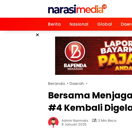
Langsung
ke
konten
Berita
Nasional
Global
Daer
×
Beranda
Daerah
Bersama Menjaga
#4 Kembali Digela
Admin Narmaks
2 Min Baca
8 Januari 2025