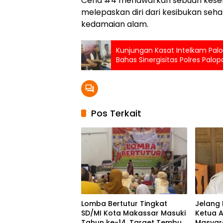
Ceria #4 menawarkan sebuah kese
melepaskan diri dari kesibukan seha
kedamaian alam.
Kunjungan Kasat Intelkam Palo
Bahas Sinergisitas Polres Palop
Djemma
Pos Terkait
Lomba Bertutur Tingkat
Jelang 
SD/MI Kota Makassar Masuki
Ketua A
Tahun ke-14, Target Tembus
Masyar