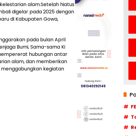
kelestarian alam.Setelah hiatus
mbali digelar pada 2025 dengan
 baru di Kabupaten Gowa,
nggarakan pada bulan April
enjaga Bumi, Sama-sama Ki
 mempererat hubungan antar
rian alam, dan memberikan
g menggabungkan kegiatan
Po
F
T
R