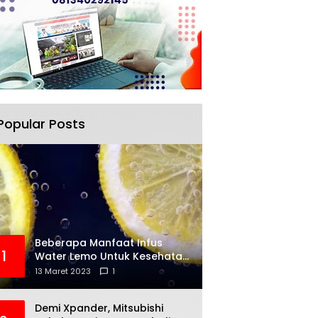
Popular Posts
Beberapa Manfaat Infus
1
Water Lemo Untuk Kesehatan
Anda
13 Maret 2023
1
Demi Xpander, Mitsubishi