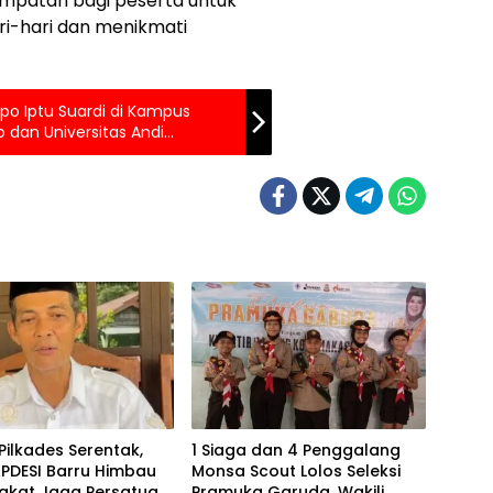
mpatan bagi peserta untuk
ri-hari dan menikmati
po Iptu Suardi di Kampus
o dan Universitas Andi
Pilkades Serentak,
1 Siaga dan 4 Penggalang
PDESI Barru Himbau
Monsa Scout Lolos Seleksi
akat Jaga Persatuan
Pramuka Garuda, Wakili