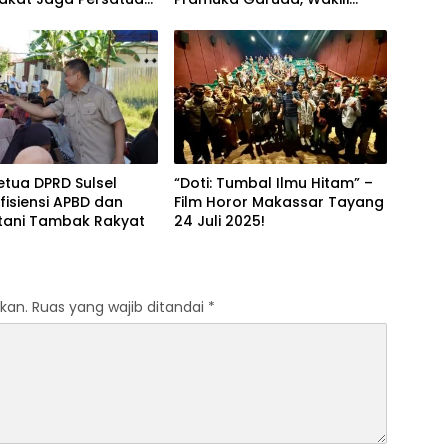
damaian
Kecamatan Makassar
etua DPRD Sulsel
“Doti: Tumbal Ilmu Hitam” –
fisiensi APBD dan
Film Horor Makassar Tayang
etani Tambak Rakyat
24 Juli 2025!
kan.
Ruas yang wajib ditandai
*