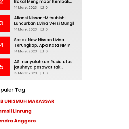
2
Bakal Mengimpor Kembali
Pajero Sport
14 Maret 2023
0
Aliansi Nissan-Mitsubishi
3
Luncurkan Livina Versi Mungil
14 Maret 2023
0
Sosok New Nissan Livina
4
Terungkap, Apa Kata NMI?
14 Maret 2023
0
AS menyalahkan Rusia atas
5
jatuhnya pesawat tak
berawak di Laut Hitam,
15 Maret 2023
0
Moskow menyangkal
puler Tag
EB UNISMUH MAKASSAR
amsil Linrung
endra Anggoro