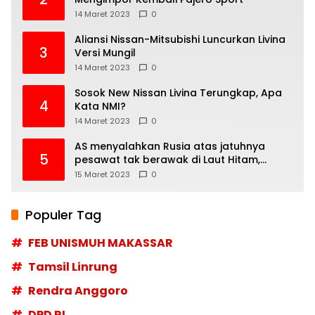
14 Maret 2023
0
Aliansi Nissan-Mitsubishi Luncurkan Livina
3
Versi Mungil
14 Maret 2023
0
Sosok New Nissan Livina Terungkap, Apa
4
Kata NMI?
14 Maret 2023
0
AS menyalahkan Rusia atas jatuhnya
5
pesawat tak berawak di Laut Hitam,
Moskow menyangkal
15 Maret 2023
0
Populer Tag
FEB UNISMUH MAKASSAR
Tamsil Linrung
Rendra Anggoro
DPD RI