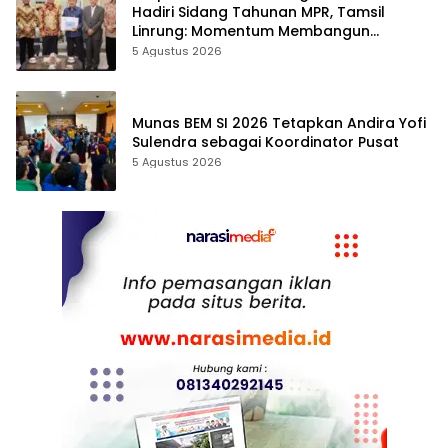
Hadiri Sidang Tahunan MPR, Tamsil
Linrung: Momentum Membangun
Solidaritas Kepemimpinan Bangsa
5 Agustus 2026
Munas BEM SI 2026 Tetapkan Andira Yofi
Sulendra sebagai Koordinator Pusat
5 Agustus 2026