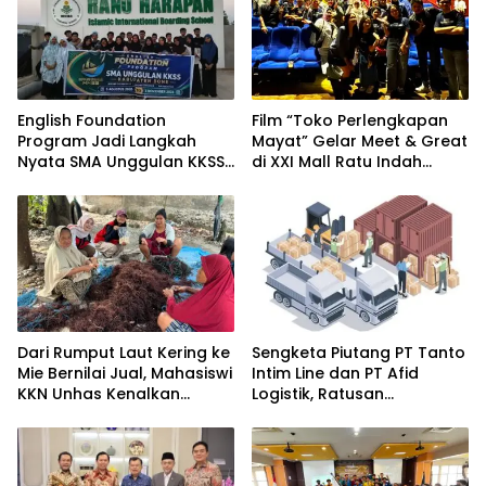
English Foundation
Film “Toko Perlengkapan
Program Jadi Langkah
Mayat” Gelar Meet & Great
Nyata SMA Unggulan KKSS
di XXI Mall Ratu Indah
Bone Cetak Generasi
Makassar
Berdaya Saing Global
Dari Rumput Laut Kering ke
Sengketa Piutang PT Tanto
Mie Bernilai Jual, Mahasiswi
Intim Line dan PT Afid
KKN Unhas Kenalkan
Logistik, Ratusan
Peluang Diversifikasi
Pengusaha Kawasan
kepada Petani Desa
Indonesia Timur Ikut
Baruga
Dirugikan