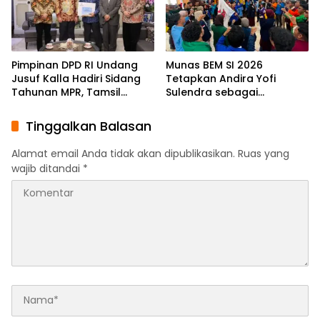
Pimpinan DPD RI Undang
Munas BEM SI 2026
Jusuf Kalla Hadiri Sidang
Tetapkan Andira Yofi
Tahunan MPR, Tamsil
Sulendra sebagai
Linrung: Momentum
Koordinator Pusat
Membangun Solidaritas
Tinggalkan Balasan
Kepemimpinan Bangsa
Alamat email Anda tidak akan dipublikasikan.
Ruas yang
wajib ditandai
*