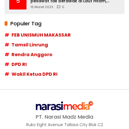
5
pesawat tak berawak di Laut Hitam,
Moskow menyangkal
15 Maret 2023
0
Populer Tag
FEB UNISMUH MAKASSAR
Tamsil Linrung
Rendra Anggoro
DPD RI
Wakil Ketua DPD RI
PT. Narasi Madz Media
Ruko Eight Avenue Tallasa City Blok C2