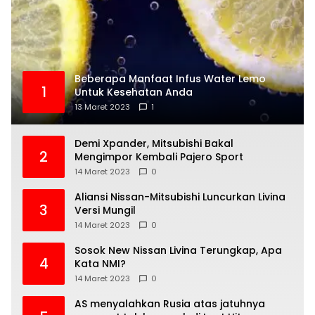
Beberapa Manfaat Infus Water Lemo
1
Untuk Kesehatan Anda
13 Maret 2023
1
Demi Xpander, Mitsubishi Bakal
2
Mengimpor Kembali Pajero Sport
14 Maret 2023
0
Aliansi Nissan-Mitsubishi Luncurkan Livina
3
Versi Mungil
14 Maret 2023
0
Sosok New Nissan Livina Terungkap, Apa
4
Kata NMI?
14 Maret 2023
0
AS menyalahkan Rusia atas jatuhnya