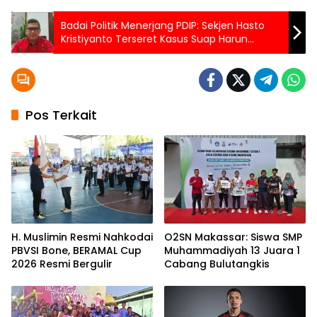
Badai Politik Menerjang PDIP: Sekjen Hasto
Kristiyanto Terseret Kasus Suap Harun
Masiku
Pos Terkait
H. Muslimin Resmi Nahkodai
O2SN Makassar: Siswa SMP
PBVSI Bone, BERAMAL Cup
Muhammadiyah 13 Juara 1
2026 Resmi Bergulir
Cabang Bulutangkis