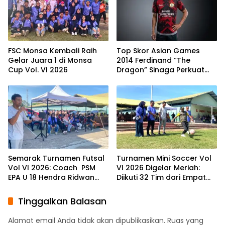
FSC Monsa Kembali Raih
Top Skor Asian Games
Gelar Juara 1 di Monsa
2014 Ferdinand “The
Cup Vol. VI 2026
Dragon” Sinaga Perkuat
Dokter Koboi FC di Wali
Kota Makassar Cup 2026
Semarak Turnamen Futsal
Turnamen Mini Soccer Vol
Vol VI 2026: Coach PSM
VI 2026 Digelar Meriah:
EPA U 18 Hendra Ridwan
Diikuti 32 Tim dari Empat
Hadir Beri Semangat ke 32
Daerah, Target Lahirkan
Tim
Bibit Emas Sulsel
Tinggalkan Balasan
Alamat email Anda tidak akan dipublikasikan.
Ruas yang