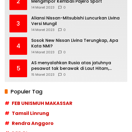
2
Mengimpor Kembali Pajero Sport
14 Maret 2023
0
Aliansi Nissan-Mitsubishi Luncurkan Livina
3
Versi Mungil
14 Maret 2023
0
Sosok New Nissan Livina Terungkap, Apa
4
Kata NMI?
14 Maret 2023
0
AS menyalahkan Rusia atas jatuhnya
5
pesawat tak berawak di Laut Hitam,
Moskow menyangkal
15 Maret 2023
0
Populer Tag
FEB UNISMUH MAKASSAR
Tamsil Linrung
Rendra Anggoro