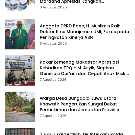
Mardana Apresiasi Langkah
Penyelesaian PT Afid Logistik dan PT
8 Agustus 2026
Tanto Intim Line
Anggota DPRD Bone, H. Muslimin Raih
Doktor Ilmu Manajemen UMI, Fokus pada
Peningkatan Kinerja ASN
8 Agustus 2026
Kakankemenag Makassar Apresiasi
Kehadiran TPQ H.M. Asyik, Siapkan
Generasi Qur’ani dan Cegah Anak Miskin
Spiritualitas
7 Agustus 2026
Warga Desa Bungadidi Luwu Utara
Khawatir Pengerukan Sungai Dekat
Permukiman dan Jembatan Provinsi
7 Agustus 2026
7 Hari Usai Sertijab, Dir Intelkam Polda