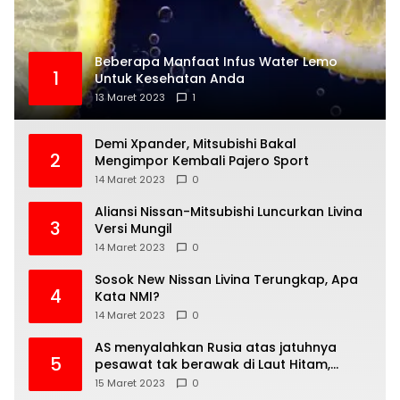
Beberapa Manfaat Infus Water Lemo
1
Untuk Kesehatan Anda
13 Maret 2023
1
Demi Xpander, Mitsubishi Bakal
2
Mengimpor Kembali Pajero Sport
14 Maret 2023
0
Aliansi Nissan-Mitsubishi Luncurkan Livina
3
Versi Mungil
14 Maret 2023
0
Sosok New Nissan Livina Terungkap, Apa
4
Kata NMI?
14 Maret 2023
0
AS menyalahkan Rusia atas jatuhnya
5
pesawat tak berawak di Laut Hitam,
Moskow menyangkal
15 Maret 2023
0