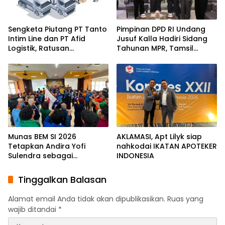
Sengketa Piutang PT Tanto
Pimpinan DPD RI Undang
Intim Line dan PT Afid
Jusuf Kalla Hadiri Sidang
Logistik, Ratusan
Tahunan MPR, Tamsil
Pengusaha Kawasan
Linrung: Momentum
Indonesia Timur Ikut
Membangun Solidaritas
Dirugikan
Kepemimpinan Bangsa
Munas BEM SI 2026
AKLAMASI, ​Apt Lilyk siap
Tetapkan Andira Yofi
nahkodai IKATAN APOTEKER
Sulendra sebagai
INDONESIA
Koordinator Pusat
Tinggalkan Balasan
Alamat email Anda tidak akan dipublikasikan.
Ruas yang
wajib ditandai
*