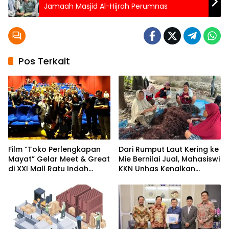
Jamaah Masjid Al-Hijrah Perumnas
Pos Terkait
Film “Toko Perlengkapan
Dari Rumput Laut Kering ke
Mayat” Gelar Meet & Great
Mie Bernilai Jual, Mahasiswi
di XXI Mall Ratu Indah
KKN Unhas Kenalkan
Makassar
Peluang Diversifikasi
kepada Petani Desa
Baruga