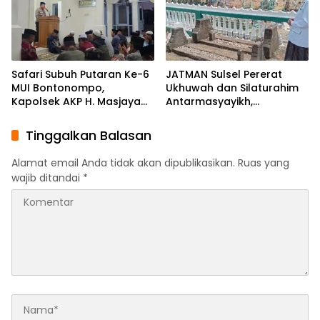
Safari Subuh Putaran Ke-6
JATMAN Sulsel Pererat
MUI Bontonompo,
Ukhuwah dan Silaturahim
Kapolsek AKP H. Masjaya
Antarmasyayikh,
Tekankan Peran Aktif
Muqaddam, Khalifah, serta
Masyarakat Jaga
Ikhwan-Akhwat Thariqah
Tinggalkan Balasan
Kamtibmas
Alamat email Anda tidak akan dipublikasikan.
Ruas yang
wajib ditandai
*