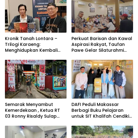
Kronik Tanah Lontara –
Perkuat Barisan dan Kawal
Trilogi Karaeng:
Aspirasi Rakyat, Taufan
Menghidupkan Kembali
Pawe Gelar Silaturahmi
Jejak Sejarah
dengan Pengurus Golkar
Tanah Makassar Melalui
Parepare
Sastra
Semarak Menyambut
DAFI Peduli Makassar
Kemerdekaan , Ketua RT
Berbagi Buku Pelajaran
03 Ronny Risaldy Sulap
untuk SIT Khalifah Cendikia
Lorong Melalui Karya Seni
Mandiri Moncong Loe
Maros