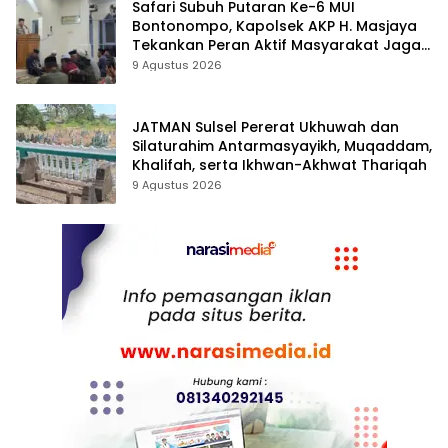
Safari Subuh Putaran Ke-6 MUI
Bontonompo, Kapolsek AKP H. Masjaya
Tekankan Peran Aktif Masyarakat Jaga
Kamtibmas
9 Agustus 2026
JATMAN Sulsel Pererat Ukhuwah dan
Silaturahim Antarmasyayikh, Muqaddam,
Khalifah, serta Ikhwan-Akhwat Thariqah
9 Agustus 2026