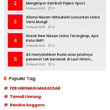
2
Mengimpor Kembali Pajero Sport
14 Maret 2023
0
Aliansi Nissan-Mitsubishi Luncurkan Livina
3
Versi Mungil
14 Maret 2023
0
Sosok New Nissan Livina Terungkap, Apa
4
Kata NMI?
14 Maret 2023
0
AS menyalahkan Rusia atas jatuhnya
5
pesawat tak berawak di Laut Hitam,
Moskow menyangkal
15 Maret 2023
0
Populer Tag
FEB UNISMUH MAKASSAR
Tamsil Linrung
Rendra Anggoro