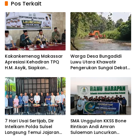
Pos Terkait
Kakankemenag Makassar
Warga Desa Bungadidi
Apresiasi Kehadiran TPQ
Luwu Utara Khawatir
H.M. Asyik, Siapkan
Pengerukan Sungai Dekat
Generasi Qur’ani dan
Permukiman dan
Cegah Anak Miskin
Jembatan Provinsi
Spiritualitas
7 Hari Usai Sertijab, Dir
SMA Unggulan KKSS Bone
Intelkam Polda Sulsel
Rintisan Andi Amran
Langsung Temui Jajaran
Sulaeman Luncurkan