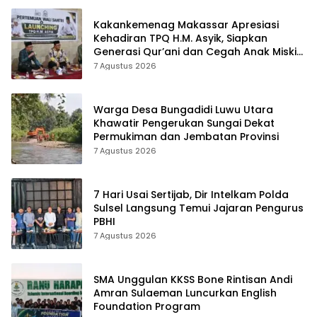
Kakankemenag Makassar Apresiasi
Kehadiran TPQ H.M. Asyik, Siapkan
Generasi Qur’ani dan Cegah Anak Miskin
Spiritualitas
7 Agustus 2026
Warga Desa Bungadidi Luwu Utara
Khawatir Pengerukan Sungai Dekat
Permukiman dan Jembatan Provinsi
7 Agustus 2026
7 Hari Usai Sertijab, Dir Intelkam Polda
Sulsel Langsung Temui Jajaran Pengurus
PBHI
7 Agustus 2026
SMA Unggulan KKSS Bone Rintisan Andi
Amran Sulaeman Luncurkan English
Foundation Program