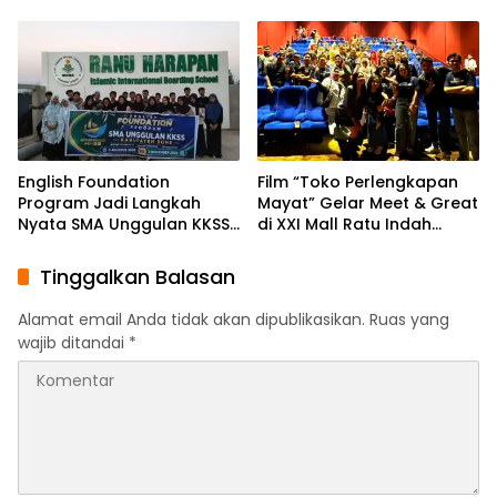
Pengurus PBHI
English Foundation
Program
English Foundation
Film “Toko Perlengkapan
Program Jadi Langkah
Mayat” Gelar Meet & Great
Nyata SMA Unggulan KKSS
di XXI Mall Ratu Indah
Bone Cetak Generasi
Makassar
Berdaya Saing Global
Tinggalkan Balasan
Alamat email Anda tidak akan dipublikasikan.
Ruas yang
wajib ditandai
*