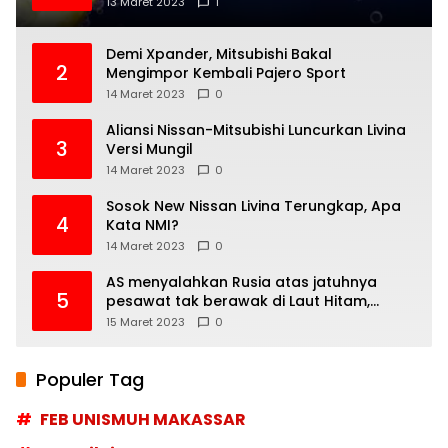
13 Maret 2023
1
Demi Xpander, Mitsubishi Bakal
2
Mengimpor Kembali Pajero Sport
14 Maret 2023
0
Aliansi Nissan-Mitsubishi Luncurkan Livina
3
Versi Mungil
14 Maret 2023
0
Sosok New Nissan Livina Terungkap, Apa
4
Kata NMI?
14 Maret 2023
0
AS menyalahkan Rusia atas jatuhnya
5
pesawat tak berawak di Laut Hitam,
Moskow menyangkal
15 Maret 2023
0
Populer Tag
FEB UNISMUH MAKASSAR